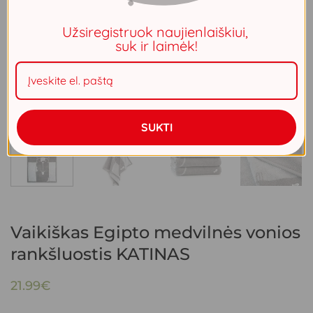
Užsiregistruok naujienlaiškiui,
suk ir laimėk!
SUKTI
Vaikiškas Egipto medvilnės vonios
rankšluostis KATINAS
21.99
€