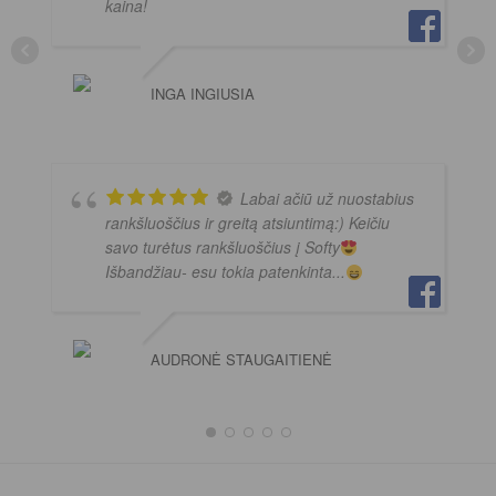
kaina!
INGA INGIUSIA
Labai ačiū už nuostabius
rankšluoščius ir greitą atsiuntimą:) Keičiu
savo turėtus rankšluoščius į Softy
Išbandžiau- esu tokia patenkinta...
AUDRONĖ STAUGAITIENĖ