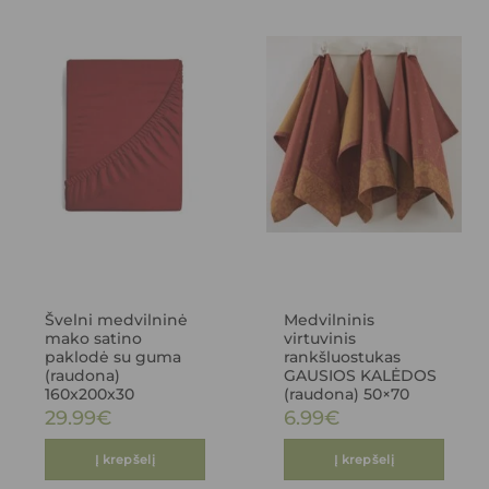
Švelni medvilninė
Medvilninis
mako satino
virtuvinis
paklodė su guma
rankšluostukas
(raudona)
GAUSIOS KALĖDOS
160x200x30
(raudona) 50×70
29.99
€
6.99
€
Į krepšelį
Į krepšelį