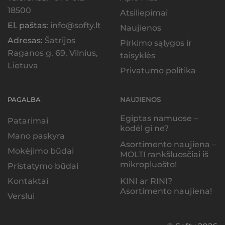
18500
Atsiliepimai
El. paštas:
info@softy.lt
Naujienos
Adresas:
Šatrijos
Pirkimo sąlygos ir
Raganos g. 69, Vilnius,
taisyklės
Lietuva
Privatumo politika
PAGALBA
NAUJIENOS
Egiptas namuose –
Patarimai
kodėl gi ne?
Mano paskyra
Asortimento naujiena –
Mokėjimo būdai
MOLTI rankšluosčiai iš
mikropluošto!
Pristatymo būdai
KINI ar RINI?
Kontaktai
Asortimento naujiena!
Verslui