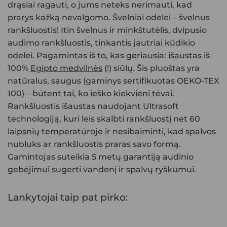
drąsiai ragauti, o jums neteks nerimauti, kad
prarys kažką nevalgomo. Švelniai odelei – švelnus
rankšluostis! Itin švelnus ir minkštutėlis, dvipusio
audimo rankšluostis, tinkantis jautriai kūdikio
odelei. Pagamintas iš to, kas geriausia: išaustas iš
100%
Egipto medvilnės
(!) siūlų. Šis pluoštas yra
natūralus, saugus (gaminys sertifikuotas OEKO-TEX
100) – būtent tai, ko ieško kiekvieni tėvai.
Rankšluostis išaustas naudojant Ultrasoft
technologiją, kuri leis skalbti rankšluostį net 60
laipsnių temperatūroje ir nesibaiminti, kad spalvos
nubluks ar rankšluostis praras savo formą.
Gamintojas suteikia 5 metų garantiją audinio
gebėjimui sugerti vandenį ir spalvų ryškumui.
Lankytojai taip pat pirko: