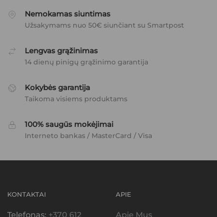
Nemokamas siuntimas
Užsakymams nuo 50€ siunčiant su Smartpost
Lengvas grąžinimas
14 dienų pinigų grąžinimo garantija
Kokybės garantija
Taikoma visiems produktams
100% saugūs mokėjimai
Interneto bankas / MasterCard / Visa
KONTAKTAI
APIE
Telefonas:
+370 612
Apie Mus