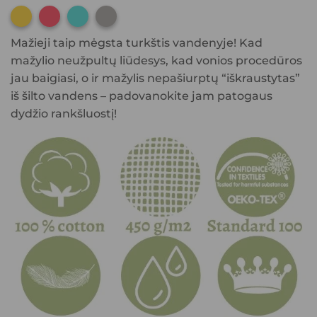
1
1
1
1
Mažieji taip mėgsta turkštis vandenyje! Kad
mažylio neužpultų liūdesys, kad vonios procedūros
jau baigiasi, o ir mažylis nepašiurptų “iškraustytas”
iš šilto vandens – padovanokite jam patogaus
dydžio rankšluostį!