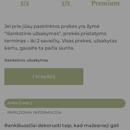
Jei prie jūsų pasirinktos prekės yra žymė
“Išankstinis užsakymas”, prekės pristatymo
terminas – iki 2 savaičių. Visas prekes, užsakytas
kartu, gausite ta pačia siunta.
Išankstinis užsakymas
produkto kiekis: Vaikiškas Egipto medvilnės vonios rankšluostis KATINA
Į krepšelį
APRAŠYMAS
PAPILDOMA INFORMACIJA
Rankšluosčiai dekoruoti taip, kad mažesnieji gali