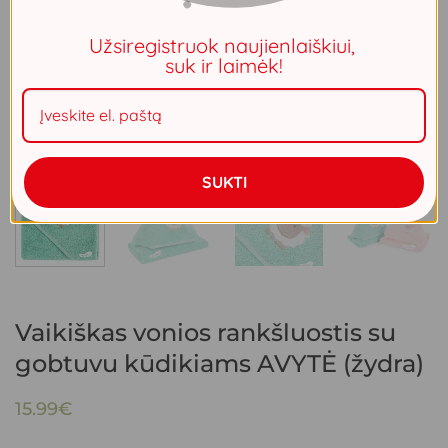
Užsiregistruok naujienlaiškiui,
suk ir laimėk!
SUKTI
Vaikiškas vonios rankšluostis su
gobtuvu kūdikiams AVYTĖ (žydra)
15.99
€