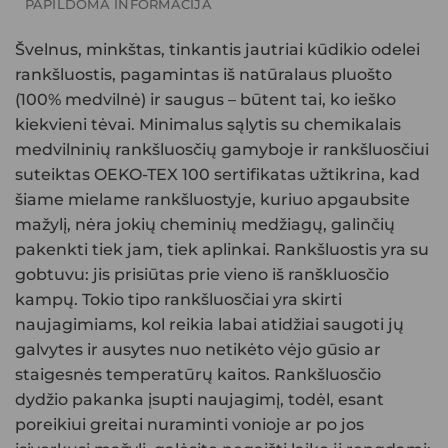
PAPILDOMA INFORMACIJA
Švelnus, minkštas, tinkantis jautriai kūdikio odelei
rankšluostis, pagamintas iš natūralaus pluošto
(100% medvilnė) ir saugus – būtent tai, ko ieško
kiekvieni tėvai. Minimalus sąlytis su chemikalais
medvilninių rankšluosčių gamyboje ir rankšluosčiui
suteiktas OEKO-TEX 100 sertifikatas užtikrina, kad
šiame mielame rankšluostyje, kuriuo apgaubsite
mažylį, nėra jokių cheminių medžiagų, galinčių
pakenkti tiek jam, tiek aplinkai. Rankšluostis yra su
gobtuvu: jis prisiūtas prie vieno iš ranškluosčio
kampų. Tokio tipo rankšluosčiai yra skirti
naujagimiams, kol reikia labai atidžiai saugoti jų
galvytes ir ausytes nuo netikėto vėjo gūsio ar
staigesnės temperatūrų kaitos. Rankšluosčio
dydžio pakanka įsupti naujagimį, todėl, esant
poreikiui greitai nuraminti vonioje ar po jos