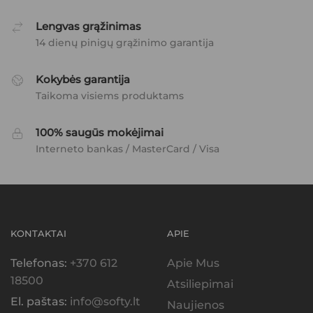
Lengvas grąžinimas
14 dienų pinigų grąžinimo garantija
Kokybės garantija
Taikoma visiems produktams
100% saugūs mokėjimai
Interneto bankas / MasterCard / Visa
KONTAKTAI
APIE
Telefonas:
+370 612
Apie Mus
18500
Atsiliepimai
El. paštas:
info@softy.lt
Naujienos