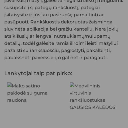
įsiverkusį mažylį, galėsite negaišti laiko jį rengdami:
susupsite į šį patogų rankšluostį, patogiai
įsitaisysite ir jūs jau pasiruošę pamaitinti ar
pasūpuoti. Rankšluostis dekoruotas žaisminga
siuvinėta aplikacija bei gražiu kanteliu. Nėra jokių
atsikišusių ar lengvai nutraukiamų/nulupamų
detalių, todėl galėsite ramia širdimi leisti mažyliui
pažaisti su rankšluosčiu, paglostyti, pakalbinti,
pabaksnoti paveikslėlį, o gal net ir paragauti.
Lankytojai taip pat pirko: