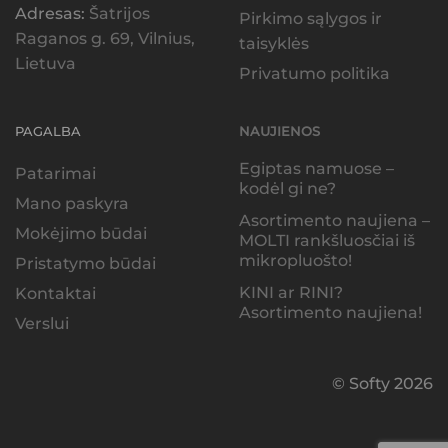
Adresas:
Šatrijos
Pirkimo sąlygos ir
Raganos g. 69, Vilnius,
taisyklės
Lietuva
Privatumo politika
PAGALBA
NAUJIENOS
Egiptas namuose –
Patarimai
kodėl gi ne?
Mano paskyra
Asortimento naujiena –
Mokėjimo būdai
MOLTI rankšluosčiai iš
mikropluošto!
Pristatymo būdai
KINI ar RINI?
Kontaktai
Asortimento naujiena!
Verslui
© Softy 2026