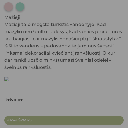
1
1
Mažieji
Mažieji taip mėgsta turkštis vandenyje! Kad
mažylio neužpultų liūdesys, kad vonios procedūros
jau baigiasi, o ir mažylis nepašiurptų “iškraustytas”
iš šilto vandens – padovanokite jam nusišypsoti
linksmai dekoracijai kviečiantį rankšluostį! O kur
dar rankšluosčio minkštumas! Švelniai odelei –
švelnus rankšluostis!
Neturime
APRAŠYMAS