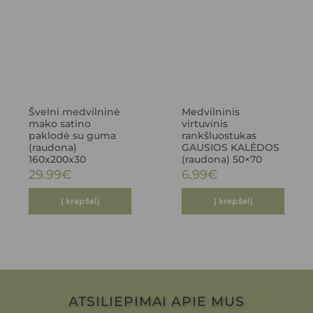
Švelni medvilninė
Medvilninis
mako satino
virtuvinis
paklodė su guma
rankšluostukas
(raudona)
GAUSIOS KALĖDOS
160x200x30
(raudona) 50×70
29.99
€
6.99
€
Į krepšelį
Į krepšelį
ATSILIEPIMAI APIE MUS