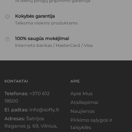
14 dienų pinigų grąžinimo garantija
Kokybės garantija
Taikoma visiems produktams
100% saugūs mokėjimai
Interneto bankas / MasterCard / Visa
KONTAKTAI
APIE
Telefonas:
+370 612
Apie Mus
18500
Atsiliepimai
El. paštas:
info@softy.lt
Naujienos
Adresas:
Šatrijos
Pirkimo sąlygos ir
Raganos g. 69, Vilnius,
taisyklės