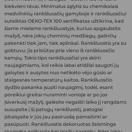
kiekvieni tėvai. Minimalus sąlytis su chemikalais
medvilninių rankšluosčių gamyboje ir rankšluosčiui
suteiktas OEKO-TEX 100 sertifikatas užtikrina, kad
šiame mielame rankšluostyje, kuriuo apgaubsite
mažylį, nėra jokių cheminių medžiagų, galinčių
pakenkti tiek jam, tiek aplinkai. Rankšluostis yra su
gobtuvu: jis prisiūtas prie vieno iš ranškluosčio
kampų. Tokio tipo rankšluosčiai yra skirti
naujagimiams, kol reikia labai atidžiai saugoti jų
galvytes ir ausytes nuo netikėto vėjo gūsio ar
staigesnės temperatūrų kaitos. Rankšluosčio
dydžio pakanka įsupti naujagimį, todėl, esant
poreikiui greitai nuraminti vonioje ar po jos
įsiverkusį mažylį, galėsite negaišti laiko jį rengdami:
susupsite į šį patogų rankšluostį, patogiai
įsitaisysite ir jūs jau pasiruošę pamaitinti ar
pasūpuoti. Rankšluostis dekoruotas žaisminga
siuvinėta aplikacija bei gražiu kanteliu. Nėra jokių