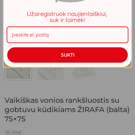
Užsiregistruok naujienlaiškiui,
suk ir laimėk!
SUKTI
Vaikiškas vonios rankšluostis su
gobtuvu kūdikiams ŽIRAFA (balta)
75×75
18.99
€