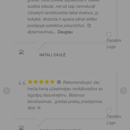
sudėta tobulai, net aš taip nemoku😃
Užsakyti rankšluosčiai labai švelnus, jų
kokybė, išvaizda ir spalva pilnai atitiko
puslapyje pateiktus pavyzdžius. 🥰
Aptarnavimas
... Daugiau
NATALI SAULĖ
Rekomenduoju! Jau
trečią kartą užsakinėjau rankšluosčius su
logotipų išsiuvinėjimu. Malonus
bendravimas , greitas prekių pristatymas.
Ačiū 🌹