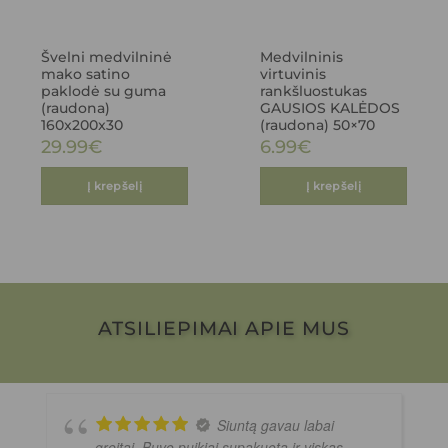
Švelni medvilninė
Medvilninis
mako satino
virtuvinis
paklodė su guma
rankšluostukas
(raudona)
GAUSIOS KALĖDOS
160x200x30
(raudona) 50×70
29.99
€
6.99
€
Į krepšelį
Į krepšelį
ATSILIEPIMAI APIE MUS
Siuntą gavau labai
greitai. Buvo puikiai supakuota ir viskas