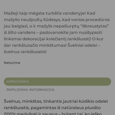
Mažieji taip mėgsta turkštis vandenyje! Kad
mažylio neužpultų liūdesys, kad vonios procedūros
jau baigiasi, o ir mažylis nepašiurptų “iškraustytas”
iš šilto vandens – padovanokite jam nusišypsoti
linksmai dekoracijai kviečiantį rankšluostį! O kur
dar rankšluosčio minkštumas! Švelniai odelei –
švelnus rankšluostis!
Neturime
APRAŠYMAS
PAPILDOMA INFORMACIJA
Švelnus, minkštas, tinkantis jautriai kūdikio odelei
rankšluostis, pagamintas iš natūralaus pluošto
(100% medvilnė) ir saugus – būtent tai, ko ieško