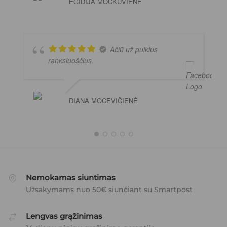
EGIDIJA MOCKUVIENE
Ačiū už puikius
ranksluoščius.
DIANA MOCEVIČIENĖ
Nemokamas siuntimas
Užsakymams nuo 50€ siunčiant su Smartpost
Lengvas grąžinimas