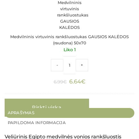
GAUSIOS
KALĖDOS
(raudona)
50x70
Medvilninis virtuvinis rankšluostukas GAUSIOS KALĖDOS
(raudona) 50x70
Liko 1
produkto kiekis: Medvilninis virtuvini
-
+
Original
Current
6.64
€
6.99
€
price
price
was:
is:
6.99€.
6.64€.
Pirkti viską
APRAŠYMAS
PAPILDOMA INFORMACIJA
Veliūrinis Egipto medvilnės vonios rankšluostis