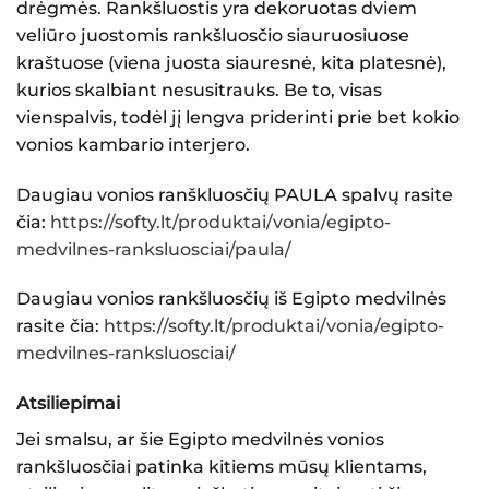
drėgmės. Rankšluostis yra dekoruotas dviem
veliūro juostomis rankšluosčio siauruosiuose
kraštuose (viena juosta siauresnė, kita platesnė),
kurios skalbiant nesusitrauks. Be to, visas
vienspalvis, todėl jį lengva priderinti prie bet kokio
vonios kambario interjero.
Daugiau vonios ranškluosčių PAULA spalvų rasite
čia:
https://softy.lt/produktai/vonia/egipto-
medvilnes-ranksluosciai/paula/
Daugiau vonios rankšluosčių iš Egipto medvilnės
rasite čia:
https://softy.lt/produktai/vonia/egipto-
medvilnes-ranksluosciai/
Atsiliepimai
Jei smalsu, ar šie
Egipto medvilnės vonios
rankšluosčiai
patinka kitiems mūsų klientams,