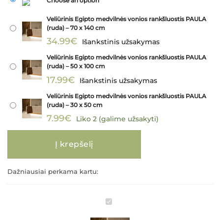
Choose an option
Veliūrinis Egipto medvilnės vonios rankšluostis PAULA
(ruda) – 70 x 140 cm
34.99
€
Išankstinis užsakymas
Veliūrinis Egipto medvilnės vonios rankšluostis PAULA
(ruda) – 50 x 100 cm
17.99
€
Išankstinis užsakymas
Veliūrinis Egipto medvilnės vonios rankšluostis PAULA
(ruda) – 30 x 50 cm
7.99
€
Liko 2 (galime užsakyti)
produkto kiekis: Veliūrinis Egipto medvilnės vonios rankšluostis PAULA (
Į krepšelį
Dažniausiai perkama kartu:
Veliūrinis
Egipto
medvilnės