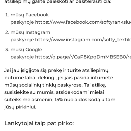
atsiliepimų galite paieškoti ar pasiteirauti čia:
mūsų Facebook
paskyroje
https://www.facebook.com/softyranksluo
mūsų Instagram
paskyroje
https://www.instagram.com/softy_textile
mūsų Google
paskyroje
https://g.page/r/CaP8KpgDmMBSEB0/re
Jei jau įsigijote šią prekę ir turite atsiliepimų,
būtume labai dėkingi, jei jais pasidalintumėte
mūsų socialinių tinklų paskyrose. Tai atlikę,
susisiekite su mumis, atsidėkodami mielai
suteiksime asmeninį 15% nuolaidos kodą kitam
jūsų pirkiniui.
Lankytojai taip pat pirko: