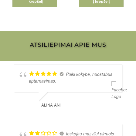
Į krepšelį
Į krepšelį
ATSILIEPIMAI APIE MUS
Puiki kokybė, nuostabus
aptarnavimas.
ALINA ANI
Ieskojau mazyliui pirmojo