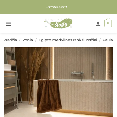
Skip
+37061249713
to
content
0
Pradžia
/
Vonia
/
Egipto medvilnės rankšluosčiai
/
Paula