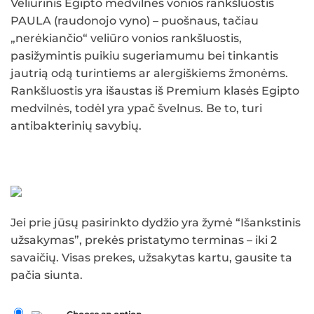
Veliūrinis Egipto medvilnės vonios rankšluostis
PAULA (raudonojo vyno)
– puošnaus, tačiau
„nerėkiančio“ veliūro vonios rankšluostis,
pasižymintis puikiu sugeriamumu bei tinkantis
jautrią odą turintiems ar alergiškiems žmonėms.
Rankšluostis yra išaustas iš Premium klasės Egipto
medvilnės, todėl yra ypač švelnus. Be to, turi
antibakterinių savybių.
Jei prie jūsų pasirinkto dydžio yra žymė “Išankstinis
užsakymas”, prekės pristatymo terminas – iki 2
savaičių. Visas prekes, užsakytas kartu, gausite ta
pačia siunta.