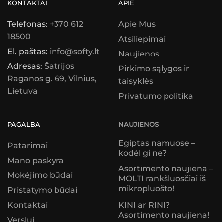
KONTAKTAI
APIE
Telefonas:
+370 612
Apie Mus
18500
Atsiliepimai
El. paštas:
info@softy.lt
Naujienos
Adresas:
Šatrijos
Pirkimo sąlygos ir
Raganos g. 69, Vilnius,
taisyklės
Lietuva
Privatumo politika
PAGALBA
NAUJIENOS
Egiptas namuose –
Patarimai
kodėl gi ne?
Mano paskyra
Asortimento naujiena –
Mokėjimo būdai
MOLTI rankšluosčiai iš
mikropluošto!
Pristatymo būdai
KINI ar RINI?
Kontaktai
Asortimento naujiena!
Verslui