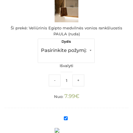
vonios
rankšluostis
PAULA
(ruda)
Ši prekė:
Veliūrinis Egipto medvilnės vonios rankšluostis
PAULA (ruda)
Dydis
Išvalyti
produkto kiekis: Veliūrinis Egipto medvi
-
+
7.99
€
Nuo:
Medvilninis
virtuvinis
rankšluostukas