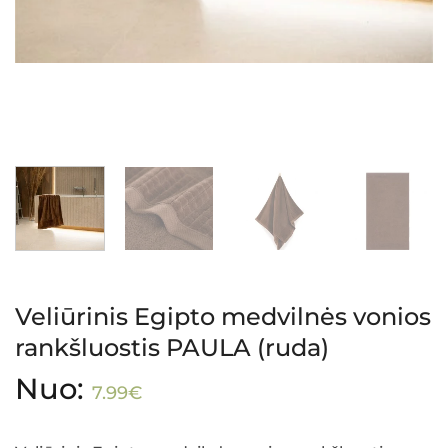
Veliūrinis Egipto medvilnės vonios
rankšluostis PAULA (ruda)
Nuo:
7.99
€