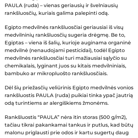
PAULA (ruda)
– vienas geriausių ir švelniausių
rankšluosčių, kuriais galima palepinti odą.
Egipto medvilnės rankšluosčiai geriausiai iš visų
medvilninių rankšluosčių sugeria drėgmę. Be to,
Egiptas – viena iš šalių, kurioje auginama organinė
medvilnė (nenaudojami pesticidai), todėl Egipto
medvilnės rankšluosčiai turi mažiausiai sąlyčio su
chemikalais, lyginant juos su kitais medvilniniais,
bambuko ar mikropluošto rankšluosčiais.
Dėl šių priežasčių
veliūrinis Egipto medvilnės vonios
rankšluostis PAULA (ruda)
puikiai tinka ypač jautrią
odą turintiems ar alergiškiems žmonėms.
Rankšluostis “PAULA” nėra itin storas (500 g/m2),
tačiau tikrai pakankamai tankus ir putlus, kad būtų
malonu priglausti prie odos ir kartu sugertų daug