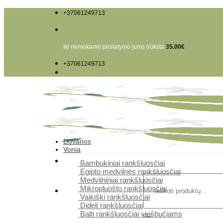
Skip
+37061249713
to
content
Iki nemokamo pristatymo jums trūksta
35.00
€
+37061249713
Dovanos
Vonia
Bambukiniai rankšluosčiai
Egipto medvilnės rankšluosčiai
Ieškoti:
Medvilniniai rankšluosčiai
Mikropluošto rankšluosčiai
Vaikiški rankšluosčiai
Dideli rankšluosčiai
Balti rankšluosčiai viešbučiams