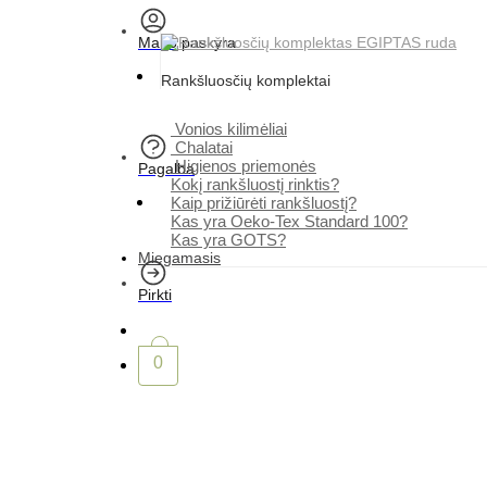
Mano paskyra
Rankšluosčių komplektai
Vonios kilimėliai
Chalatai
Higienos priemonės
Pagalba
Kokį rankšluostį rinktis?
Kaip prižiūrėti rankšluostį?
Kas yra Oeko-Tex Standard 100?
Kas yra GOTS?
Miegamasis
Pirkti
0