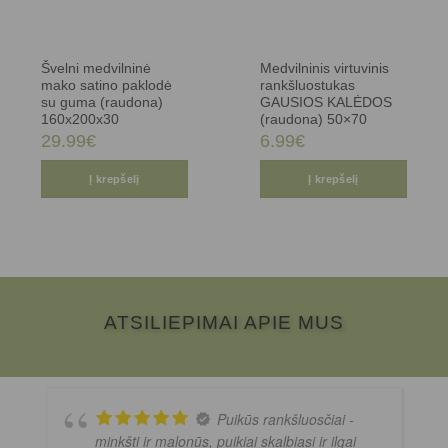
Švelni medvilninė
Medvilninis virtuvinis
mako satino paklodė
rankšluostukas
su guma (raudona)
GAUSIOS KALĖDOS
160x200x30
(raudona) 50×70
29.99
€
6.99
€
Į krepšelį
Į krepšelį
ATSILIEPIMAI APIE MUS
Puikūs rankšluosčiai -
minkšti ir malonūs, puikiai skalbiasi ir ilgai