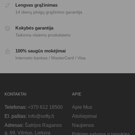
Lengvas grąžinimas
14 dienų pinigų grąžinimo garantija
Kokybės garantija
Taikoma visiems produktams
100% saugūs mokėjimai
Interneto bankas / MasterCard / Visa
KONTAKTAI
APIE
Telefonas:
+370 612 18500
Apie Mus
El. paštas:
info@softy.lt
Atsiliepimai
Adresas:
Šatrijos Raganos
Naujienos
g. 69, Vilnius, Lietuva
Pirkimo sąlygos ir taisyklės