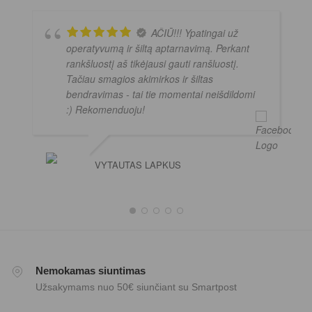
AČIŪ!!! Ypatingai už
operatyvumą ir šiltą aptarnavimą. Perkant
rankšluostį aš tikėjausi gauti ranšluostį.
Tačiau smagios akimirkos ir šiltas
bendravimas - tai tie momentai neišdildomi
:) Rekomenduoju!
VYTAUTAS LAPKUS
Nemokamas siuntimas
Užsakymams nuo 50€ siunčiant su Smartpost