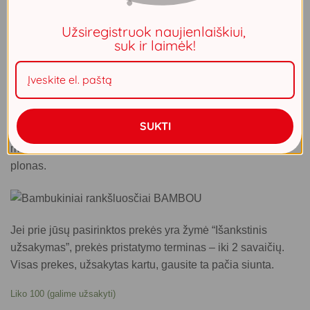
7.99
€
Užsiregistruok naujienlaiškiui,
suk ir laimėk!
Ieškote švelnių ir ilgaamžių rankšluosčių? Atraskite
BAMBOU kolekciją: pagaminta iš 100% bambuko,
dekoruota 100% medvilnės juostele. JOKIOS sintetikos!
Rankšluosčių tankis visai nemažas, bet, kadangi
SUKTI
bambukinis siūlas yra gerokai plonesnis ir glotnesnis nei
medvilninis, pats rankšluostis atrodo lengvas ir gana
plonas.
Jei prie jūsų pasirinktos prekės yra žymė “Išankstinis
užsakymas”, prekės pristatymo terminas – iki 2 savaičių.
Visas prekes, užsakytas kartu, gausite ta pačia siunta.
Liko 100 (galime užsakyti)