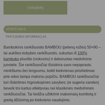
produkto kiekis: Bambukinis rankšluostis BAMBOU (pelenų rožės) 50x90
Į krepšelį
APRAŠYMAS
PAPILDOMA INFORMACIJA
Bambukinis rankšluostis BAMBOU (pelenų rožės) 50×90
–
tai aukštos kokybės rankšluostis, sukurtas iš
100%
bambuko
pluošto (viskozės) ir dekoruotas medvilnine
juostele. Šie rankšluosčiai išsiskiria savo nepaprastu
minkštumu bei lengvumu, todėl kiekvienas prisilietimas
prie odos tampa maloniu pojūčiu. BAMBOU rankšluosčiai
turi išskirtines higroskopines savybes: jie sugeria vandenį
beveik tris kartus efektyviau nei klasikinės medvilninės
rankšluosčiai. Tai leidžia užtikrinti maksimalų komfortą ir
greitą džiūvimą po kiekvieno naudojimo.