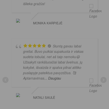
išlieka gražūs!
MONIKA KARPIEJĖ
Siuntą gavau labai
greitai. Buvo puikiai supakuota ir viskas
sudėta tobulai, net aš taip nemoku😃
Užsakyti rankšluosčiai labai švelnus, jų
kokybė, išvaizda ir spalva pilnai atitiko
puslapyje pateiktus pavyzdžius. 🥰
Aptarnavimas
... Daugiau
NATALI SAULĖ