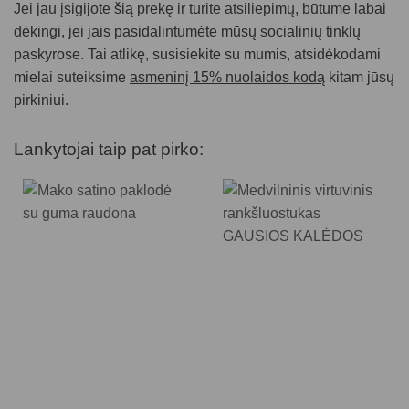
Jei jau įsigijote šią prekę ir turite atsiliepimų, būtume labai
dėkingi, jei jais pasidalintumėte mūsų socialinių tinklų
paskyrose. Tai atlikę, susisiekite su mumis, atsidėkodami
mielai suteiksime
asmeninį 15% nuolaidos kodą
kitam jūsų
pirkiniui.
Lankytojai taip pat pirko: