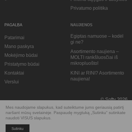
Privatumo politika
PAGALBA
NAUJIENOS
Egiptas namuose – kodėl
Patarimai
gi ne?
Mano paskyra
Asortimento naujiena –
Mokėjimo būdai
MOLTI rankšluosčiai iš
mikropluošto!
Pristatymo būdai
KINI ar RINI? Asortimento
Kontaktai
naujiena!
Verslui
© Softy 2026
Mes naudojame slapukus, kad suteiktume jums geriausią patirtį
naršant mūsų svetainėje. Paspaudę mygtuką „Sutinku“ sutinkate
naudoti VISUS slapukus.
Sutinku