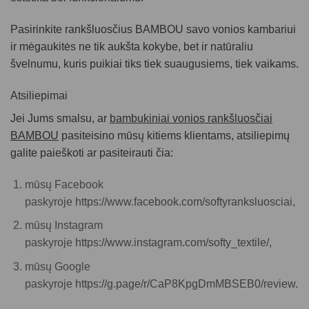
Pasirinkite rankšluosčius BAMBOU savo vonios kambariui
ir mėgaukitės ne tik aukšta kokybe, bet ir natūraliu
švelnumu, kuris puikiai tiks tiek suaugusiems, tiek vaikams.
Atsiliepimai
Jei Jums smalsu, ar
bambukiniai vonios rankšluosčiai
BAMBOU
pasiteisino mūsų kitiems klientams, atsiliepimų
galite paieškoti ar pasiteirauti čia:
mūsų Facebook
paskyroje
https://www.facebook.com/softyranksluosciai
,
mūsų Instagram
paskyroje
https://www.instagram.com/softy_textile/,
mūsų Google
paskyroje
https://g.page/r/CaP8KpgDmMBSEB0/review.