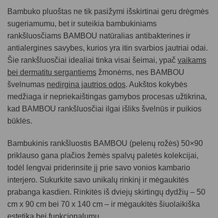
Bambuko pluoštas ne tik pasižymi išskirtinai geru drėgmės
sugeriamumu, bet ir suteikia bambukiniams
rankšluosčiams BAMBOU natūralias antibakterines ir
antialergines savybes, kurios yra itin svarbios jautriai odai.
Šie rankšluosčiai idealiai tinka visai šeimai, ypač
vaikams
bei dermatitu sergantiems
žmonėms, nes BAMBOU
švelnumas
nedirgina jautrios odos
. Aukštos kokybės
medžiaga ir nepriekaištingas gamybos procesas užtikrina,
kad BAMBOU rankšluosčiai ilgai išliks švelnūs ir puikios
būklės.
Bambukinis rankšluostis BAMBOU (pelenų rožės) 50×90
priklauso gana plačios žemės spalvų paletės kolekcijai,
todėl lengvai priderinsite jį prie savo vonios kambario
interjero. Sukurkite savo unikalų rinkinį ir mėgaukitės
prabanga kasdien. Rinkitės iš dviejų skirtingų dydžių – 50
cm x 90 cm bei 70 x 140 cm – ir mėgaukitės šiuolaikiška
estetika bei funkcionalumu.