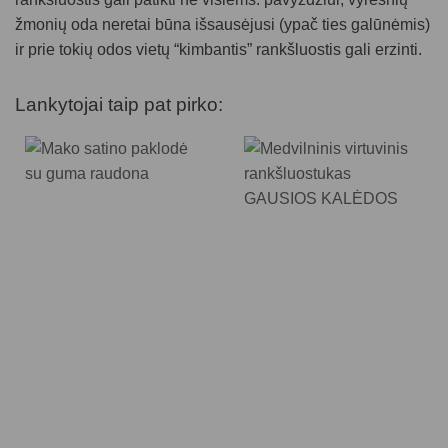
žmonių oda neretai būna išsausėjusi (ypač ties galūnėmis)
ir prie tokių odos vietų “kimbantis” rankšluostis gali erzinti.
Lankytojai taip pat pirko: