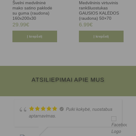
Švelni medvilninė
Medvilninis virtuvinis
mako satino paklodė
rankšluostukas
su guma (raudona)
GAUSIOS KALĖDOS
160x200x30
(raudona) 50×70
29.99
€
6.99
€
Į krepšelį
Į krepšelį
ATSILIEPIMAI APIE MUS
Puiki kokybė, nuostabus
aptarnavimas.