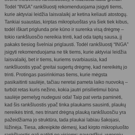
Todėl “INGA” rankšluostį rekomenduojama įsigyti tiems,
kurie aktyviai leidžia laisvalaikį ar ketina keliauti atostogų.
Tankiai suaustas, kirptas mikropluoštas yra šiek tiek kibus,
todėl iškart priglunda prie kūno ir surenka visą drėgmę –
tokio rankšluosčio nereikia trinti, kad oda taptų sausa, jį
pakaks tiesiog švelniai priglausti. Todėl rankšluostį “INGA”
įsigyti rekomenduojama ne tik tiems, kurie aktyviai leidžia
laisvalaikį, bet ir tiems, kuriems svarbiausia, kad
rankšluostis ypač greitai sugertų drėgmę, kad nereikėtų jo
trinti. Protingas pasirinkimas tiems, kurie mėgsta
pasikaitinti saulėje, tačiau neretai pameta laiko nuovoką –
turbūt retas kuris nežino, kokia jautri prisilietimui būna
saulėje pernelyg nudegusi oda! Taip pat verta paminėti,
kad šis rankšluostis ypač tinka plaukams sausinti, plaukų
nereikės trinti, nes trinant drėgną plauką rankšluosčiu yra
pažeidžiama jo struktūra, tada plaukai labiau šakojasi,
lūžinėja. Tiesa, atkreipkite dėmesį, kad kirpto mikropluošto
rankšluostis gali patikti ne visiems: pavyzdžiui, vyresnių