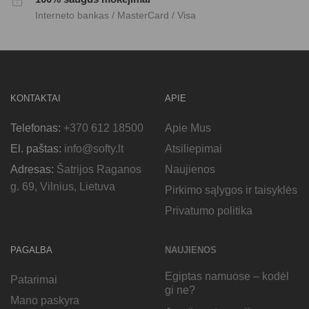
Interneto bankas / MasterCard / Visa
KONTAKTAI
APIE
Telefonas:
+370 612 18500
Apie Mus
El. paštas:
info@softy.lt
Atsiliepimai
Adresas:
Šatrijos Raganos
Naujienos
g. 69, Vilnius, Lietuva
Pirkimo sąlygos ir taisyklės
Privatumo politika
PAGALBA
NAUJIENOS
Egiptas namuose – kodėl
Patarimai
gi ne?
Mano paskyra