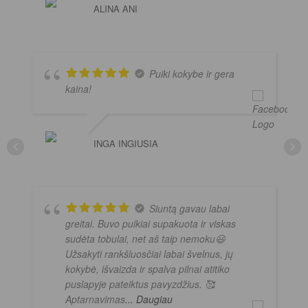
ALINA ANI
Puiki kokybe ir gera
kaina!
INGA INGIUSIA
Siuntą gavau labai
greitai. Buvo puikiai supakuota ir viskas
sudėta tobulai, net aš taip nemoku😃
Užsakyti rankšluosčiai labai švelnus, jų
kokybė, išvaizda ir spalva pilnai atitiko
puslapyje pateiktus pavyzdžius. 🥰
Aptarnavimas
... Daugiau