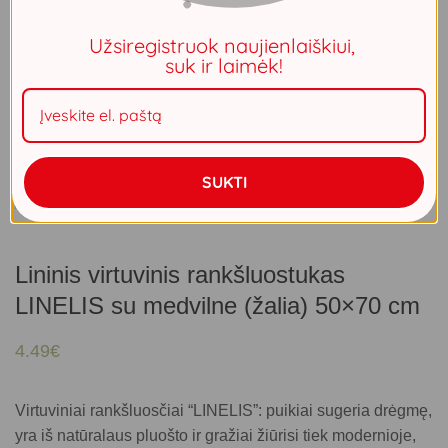
Užsiregistruok naujienlaiškiui,
suk ir laimėk!
SUKTI
Lininis virtuvinis rankšluostukas
LINELIS su medvilne (žalia) 50×70 cm
4.49
€
Virtuviniai rankšluosčiai “LINELIS”: puikiai sugeria drėgmę,
yra iš natūralaus pluošto ir gražiai žiūrisi tiek modernioje,