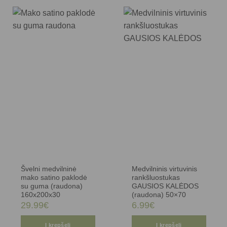
Švelni medvilninė
Medvilninis virtuvinis
mako satino paklodė
rankšluostukas
su guma (raudona)
GAUSIOS KALĖDOS
160x200x30
(raudona) 50×70
29.99
€
6.99
€
Į krepšelį
Į krepšelį