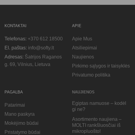
KONTAKTAI
APIE
Telefonas:
+370 612 18500
Apie Mus
El. paštas:
info@softy.lt
Atsiliepimai
Adresas:
Šatrijos Raganos
Naujienos
g. 69, Vilnius, Lietuva
Pirkimo sąlygos ir taisyklės
Privatumo politika
PAGALBA
NAUJIENOS
Egiptas namuose – kodėl
Patarimai
gi ne?
Mano paskyra
Asortimento naujiena –
Mokėjimo būdai
MOLTI rankšluosčiai iš
mikropluošto!
Pristatymo būdai