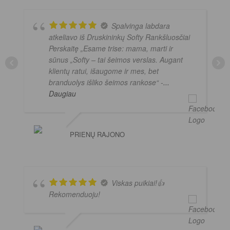
Spalvinga labdara
atkeliavo iš Druskininkų Softy Rankšluosčiai
Perskaitę „Esame trise: mama, marti ir
sūnus „Softy – tai šeimos verslas. Augant
klientų ratui, išaugome ir mes, bet
branduolys išliko šeimos rankose“ -
...
Daugiau
PRIENŲ RAJONO
Viskas puikiai!👍
Rekomenduoju!