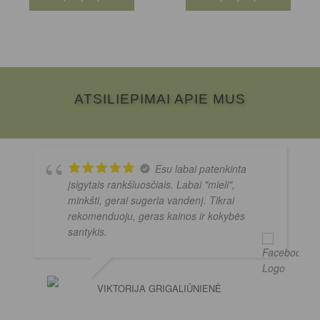
ATSILIEPIMAI APIE MUS
Esu labai patenkinta
įsigytais rankšluosčiais. Labai "mieli",
minkšti, gerai sugeria vandenį. Tikrai
rekomenduoju, geras kainos ir kokybės
santykis.
VIKTORIJA GRIGALIŪNIENĖ