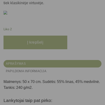
tiek klasikinėje virtuvėje.
Liko 2
produkto kiekis: Lininis virtuvinis rankšluostukas LINELIS su medvilne (žali
Į krepšelį
APRAŠYMAS
PAPILDOMA INFORMACIJA
Matmenys: 50 x 70 cm. Sudėtis: 55% linas, 45% medvilnė.
Tankis: 240 g/m2.
Lankytojai taip pat pirko: