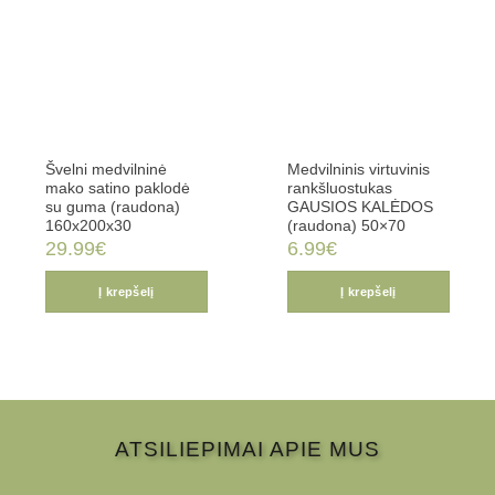
Švelni medvilninė
Medvilninis virtuvinis
mako satino paklodė
rankšluostukas
su guma (raudona)
GAUSIOS KALĖDOS
160x200x30
(raudona) 50×70
29.99
€
6.99
€
Į krepšelį
Į krepšelį
ATSILIEPIMAI APIE MUS