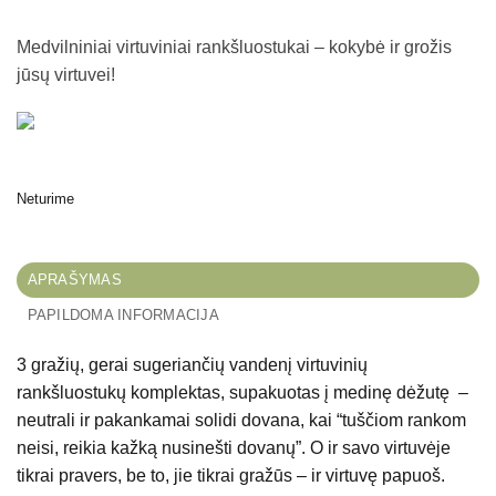
Medvilniniai virtuviniai rankšluostukai – kokybė ir grožis
jūsų virtuvei!
Neturime
APRAŠYMAS
PAPILDOMA INFORMACIJA
3 gražių, gerai sugeriančių vandenį virtuvinių
rankšluostukų komplektas, supakuotas į medinę dėžutę –
neutrali ir pakankamai solidi dovana, kai “tuščiom rankom
neisi, reikia kažką nusinešti dovanų”. O ir savo virtuvėje
tikrai pravers, be to, jie tikrai gražūs – ir virtuvę papuoš.