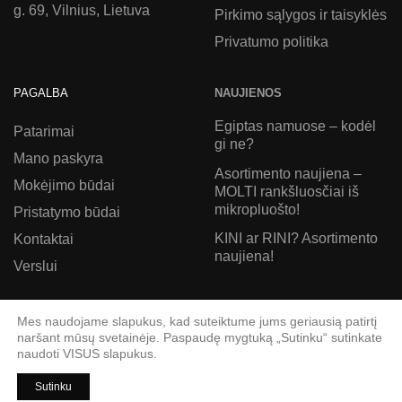
g. 69, Vilnius, Lietuva
Pirkimo sąlygos ir taisyklės
Privatumo politika
PAGALBA
NAUJIENOS
Egiptas namuose – kodėl
Patarimai
gi ne?
Mano paskyra
Asortimento naujiena –
Mokėjimo būdai
MOLTI rankšluosčiai iš
mikropluošto!
Pristatymo būdai
KINI ar RINI? Asortimento
Kontaktai
naujiena!
Verslui
© Softy 2026
Mes naudojame slapukus, kad suteiktume jums geriausią patirtį
naršant mūsų svetainėje. Paspaudę mygtuką „Sutinku“ sutinkate
naudoti VISUS slapukus.
Sutinku