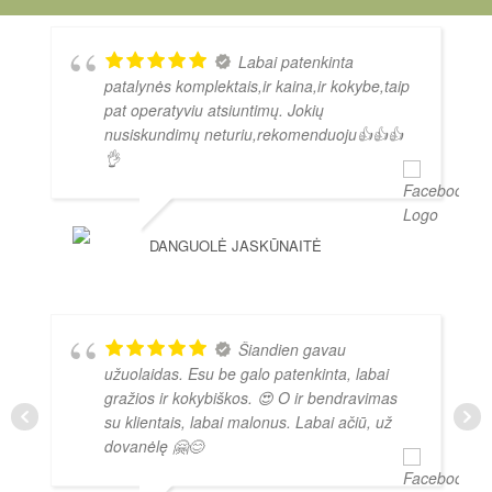
Labai patenkinta
patalynės komplektais,ir kaina,ir kokybe,taip
pat operatyviu atsiuntimų. Jokių
nusiskundimų neturiu,rekomenduoju👍👍👍
👌
DANGUOLĖ JASKŪNAITĖ
Šiandien gavau
užuolaidas. Esu be galo patenkinta, labai
gražios ir kokybiškos. 😍 O ir bendravimas
su klientais, labai malonus. Labai ačiū, už
dovanėlę 🤗😊