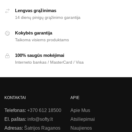
Lengvas grąžinimas
14 dienų pinigų grąžinimo garantija
Kokybės garantija
Taikoma visiems produktams
100% saugūs mokėjimai
Interneto bankas / MasterCard / Visa
KONTAKTAI
APIE
Telefonas:
+370 612 18500
Apie Mus
El. paštas:
info@softy.lt
Atsiliepimai
Adresas:
Šatrijos Raganos
Naujienos