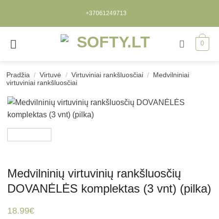
Skip
+37061249713
to
content
0
Pradžia
/
Virtuvė
/
Virtuviniai rankšluosčiai
/
Medvilniniai
virtuviniai rankšluosčiai
Medvilninių virtuvinių rankšluosčių
DOVANĖLĖS komplektas (3 vnt) (pilka)
18.99
€