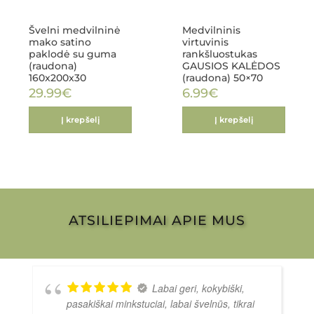
Švelni medvilninė
Medvilninis
mako satino
virtuvinis
paklodė su guma
rankšluostukas
(raudona)
GAUSIOS KALĖDOS
160x200x30
(raudona) 50×70
29.99
€
6.99
€
Į krepšelį
Į krepšelį
ATSILIEPIMAI APIE MUS
Labai geri, kokybiški,
pasakiškai minkstuciai, labai švelnūs, tikrai