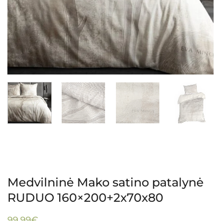
Medvilninė Mako satino patalynė
RUDUO 160×200+2x70x80
99.99
€