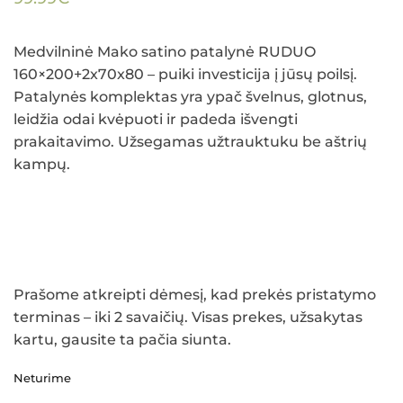
Medvilninė Mako satino patalynė RUDUO
160×200+2x70x80
– puiki investicija į jūsų poilsį.
Patalynės komplektas yra ypač švelnus, glotnus,
leidžia odai kvėpuoti ir padeda išvengti
prakaitavimo. Užsegamas užtrauktuku be aštrių
kampų.
Prašome atkreipti dėmesį, kad prekės pristatymo
terminas – iki 2 savaičių. Visas prekes, užsakytas
kartu, gausite ta pačia siunta.
Neturime