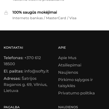
100% saugūs mokėjimai
Interneto bankas / MasterCard / Visa
KONTAKTAI
APIE
Telefonas:
+370 612
Apie Mus
18500
Atsiliepimai
El. paštas:
info@softy.lt
Naujienos
Adresas:
Šatrijos
Pirkimo sąlygos ir
Raganos g. 69, Vilnius,
taisyklės
Lietuva
Privatumo politika
PAGALBA
NAUJIENOS