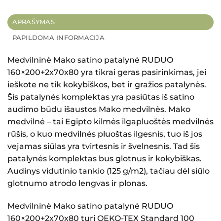
APRAŠYMAS
PAPILDOMA INFORMACIJA
Medvilninė Mako satino patalynė RUDUO
160×200+2x70x80
yra tikrai geras pasirinkimas, jei
ieškote ne tik kokybiškos, bet ir gražios patalynės.
Šis patalynės komplektas yra pasiūtas iš satino
audimo būdu išaustos Mako medvilnės. Mako
medvilnė – tai Egipto kilmės ilgapluoštės medvilnės
rūšis, o kuo medvilnės pluoštas ilgesnis, tuo iš jos
vejamas siūlas yra tvirtesnis ir švelnesnis. Tad šis
patalynės komplektas bus glotnus ir kokybiškas.
Audinys vidutinio tankio (125 g/m2), tačiau dėl siūlo
glotnumo atrodo lengvas ir plonas.
Medvilninė Mako satino patalynė RUDUO
160×200+2x70x80
turi OEKO-TEX Standard 100