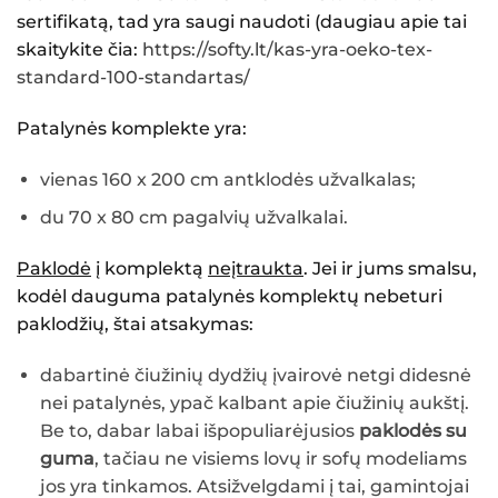
sertifikatą, tad yra saugi naudoti (daugiau apie tai
skaitykite čia:
https://softy.lt/kas-yra-oeko-tex-
standard-100-standartas/
Patalynės komplekte yra:
vienas 160 x 200 cm antklodės užvalkalas;
du 70 x 80 cm pagalvių užvalkalai.
Paklodė
į komplektą
neįtraukta
. Jei ir jums smalsu,
kodėl dauguma patalynės komplektų nebeturi
paklodžių, štai atsakymas:
dabartinė čiužinių dydžių įvairovė netgi didesnė
nei patalynės, ypač kalbant apie čiužinių aukštį.
Be to, dabar labai išpopuliarėjusios
paklodės su
guma
, tačiau ne visiems lovų ir sofų modeliams
jos yra tinkamos. Atsižvelgdami į tai, gamintojai