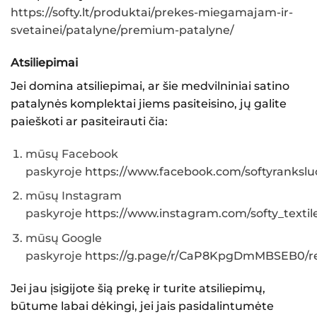
https://softy.lt/produktai/prekes-miegamajam-ir-
svetainei/patalyne/premium-patalyne/
Atsiliepimai
Jei domina atsiliepimai, ar šie
medvilniniai satino
patalynės komplektai
jiems pasiteisino, jų galite
paieškoti ar pasiteirauti čia:
mūsų Facebook
paskyroje
https://www.facebook.com/softyranksluo
mūsų Instagram
paskyroje
https://www.instagram.com/softy_textile
mūsų Google
paskyroje
https://g.page/r/CaP8KpgDmMBSEB0/re
Jei jau įsigijote šią prekę ir turite atsiliepimų,
būtume labai dėkingi, jei jais pasidalintumėte