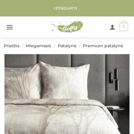
Skip
+37061249713
to
content
0
Pradžia
/
Miegamasis
/
Patalynė
/
Premium patalynė