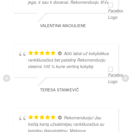
jega, ir sau ir dovanai. Rekomenduoju 💯👍
VALENTINA MACIULIENE
Ačiū labai už kokybiškus
rankšluosčius bei patalinę Rekomenduoju
visiems 100 % kurie vertiną kokybę
TERESA STANKEVIČ
Rekomenduoju! Jau
trečią kartą užsakinėjau rankšluosčius su
logotipų išsiuvinėjimu. Malonus