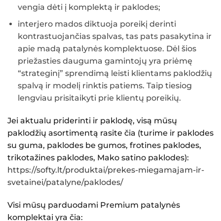
vengia dėti į komplektą ir paklodes;
interjero mados diktuoja poreikį derinti
kontrastuojančias spalvas, tas pats pasakytina ir
apie madą patalynės komplektuose. Dėl šios
priežasties dauguma gamintojų yra priėmę
“strateginį” sprendimą leisti klientams paklodžių
spalvą ir modelį rinktis patiems. Taip tiesiog
lengviau prisitaikyti prie klientų poreikių.
Jei aktualu priderinti ir paklodę, visą mūsų
paklodžių asortimentą rasite čia (turime ir paklodes
su guma, paklodes be gumos, frotines paklodes,
trikotažines paklodes, Mako satino paklodes):
https://softy.lt/produktai/prekes-miegamajam-ir-
svetainei/patalyne/paklodes/
Visi mūsų parduodami
Premium patalynės
komplektai
yra čia: