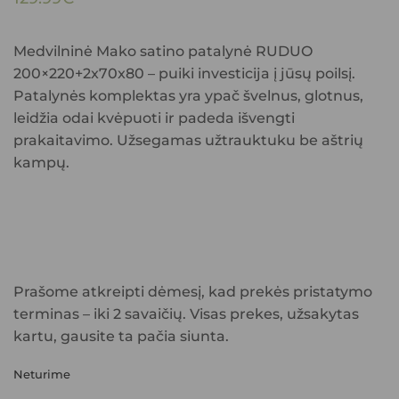
Medvilninė Mako satino patalynė RUDUO
200×220+2x70x80
– puiki investicija į jūsų poilsį.
Patalynės komplektas yra ypač švelnus, glotnus,
leidžia odai kvėpuoti ir padeda išvengti
prakaitavimo. Užsegamas užtrauktuku be aštrių
kampų.
Prašome atkreipti dėmesį, kad prekės pristatymo
terminas – iki 2 savaičių. Visas prekes, užsakytas
kartu, gausite ta pačia siunta.
Neturime