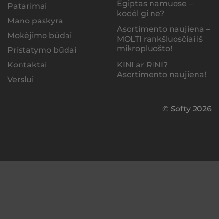
Egiptas namuose –
Patarimai
kodėl gi ne?
Mano paskyra
Asortimento naujiena –
Mokėjimo būdai
MOLTI rankšluosčiai iš
mikropluošto!
Pristatymo būdai
KINI ar RINI?
Kontaktai
Asortimento naujiena!
Verslui
© Softy 2026