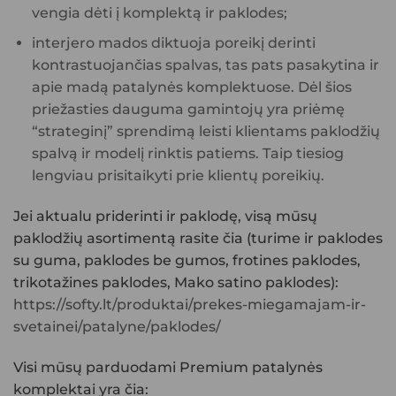
vengia dėti į komplektą ir paklodes;
interjero mados diktuoja poreikį derinti
kontrastuojančias spalvas, tas pats pasakytina ir
apie madą patalynės komplektuose. Dėl šios
priežasties dauguma gamintojų yra priėmę
“strateginį” sprendimą leisti klientams paklodžių
spalvą ir modelį rinktis patiems. Taip tiesiog
lengviau prisitaikyti prie klientų poreikių.
Jei aktualu priderinti ir paklodę, visą mūsų
paklodžių asortimentą rasite čia (turime ir paklodes
su guma, paklodes be gumos, frotines paklodes,
trikotažines paklodes, Mako satino paklodes):
https://softy.lt/produktai/prekes-miegamajam-ir-
svetainei/patalyne/paklodes/
Visi mūsų parduodami
Premium patalynės
komplektai
yra čia: