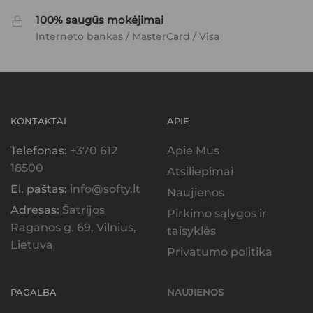
100% saugūs mokėjimai
Interneto bankas / MasterCard / Visa
KONTAKTAI
APIE
Telefonas:
+370 612
Apie Mus
18500
Atsiliepimai
El. paštas:
info@softy.lt
Naujienos
Adresas:
Šatrijos
Pirkimo sąlygos ir
Raganos g. 69, Vilnius,
taisyklės
Lietuva
Privatumo politika
PAGALBA
NAUJIENOS