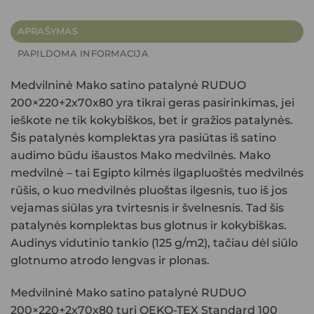
APRAŠYMAS
PAPILDOMA INFORMACIJA
Medvilninė Mako satino patalynė RUDUO
200×220+2x70x80
yra tikrai geras pasirinkimas, jei
ieškote ne tik kokybiškos, bet ir gražios patalynės.
Šis patalynės komplektas yra pasiūtas iš satino
audimo būdu išaustos Mako medvilnės. Mako
medvilnė – tai Egipto kilmės ilgapluoštės medvilnės
rūšis, o kuo medvilnės pluoštas ilgesnis, tuo iš jos
vejamas siūlas yra tvirtesnis ir švelnesnis. Tad šis
patalynės komplektas bus glotnus ir kokybiškas.
Audinys vidutinio tankio (125 g/m2), tačiau dėl siūlo
glotnumo atrodo lengvas ir plonas.
Medvilninė Mako satino patalynė RUDUO
200×220+2x70x80
turi OEKO-TEX Standard 100