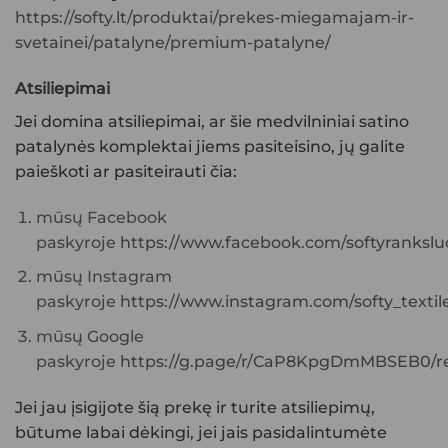
https://softy.lt/produktai/prekes-miegamajam-ir-
svetainei/patalyne/premium-patalyne/
Atsiliepimai
Jei domina atsiliepimai, ar šie
medvilniniai satino
patalynės komplektai
jiems pasiteisino, jų galite
paieškoti ar pasiteirauti čia:
mūsų Facebook
paskyroje
https://www.facebook.com/softyranksluo
mūsų Instagram
paskyroje
https://www.instagram.com/softy_textile
mūsų Google
paskyroje
https://g.page/r/CaP8KpgDmMBSEB0/re
Jei jau įsigijote šią prekę ir turite atsiliepimų,
būtume labai dėkingi, jei jais pasidalintumėte