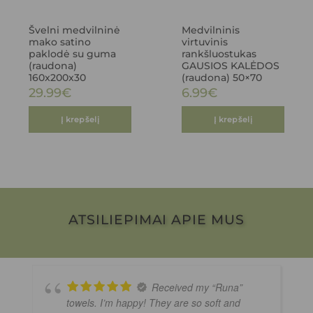
Švelni medvilninė
Medvilninis
mako satino
virtuvinis
paklodė su guma
rankšluostukas
(raudona)
GAUSIOS KALĖDOS
160x200x30
(raudona) 50×70
29.99
€
6.99
€
Į krepšelį
Į krepšelį
ATSILIEPIMAI APIE MUS
Received my “Runa”
towels. I’m happy! They are so soft and