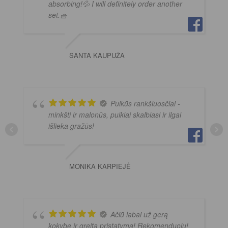
absorbing!💦 I will definitely order another
set.🧺
SANTA KAUPUŽA
Puikūs rankšluosčiai -
minkšti ir malonūs, puikiai skalbiasi ir ilgai
išlieka gražūs!
MONIKA KARPIEJĖ
Ačiū labai už gerą
kokybę ir greitą pristatymą! Rekomenduoju!