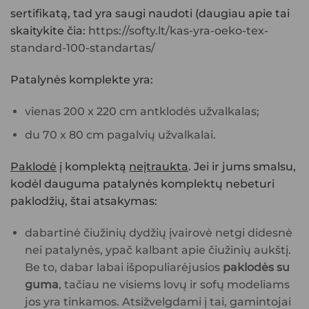
sertifikatą, tad yra saugi naudoti (daugiau apie tai
skaitykite čia:
https://softy.lt/kas-yra-oeko-tex-
standard-100-standartas/
Patalynės komplekte yra:
vienas 200 x 220 cm antklodės užvalkalas;
du 70 x 80 cm pagalvių užvalkalai.
Paklodė
į komplektą
neįtraukta
. Jei ir jums smalsu,
kodėl dauguma patalynės komplektų nebeturi
paklodžių, štai atsakymas:
dabartinė čiužinių dydžių įvairovė netgi didesnė
nei patalynės, ypač kalbant apie čiužinių aukštį.
Be to, dabar labai išpopuliarėjusios
paklodės su
guma
, tačiau ne visiems lovų ir sofų modeliams
jos yra tinkamos. Atsižvelgdami į tai, gamintojai