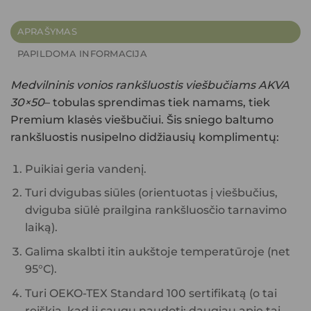
APRAŠYMAS
PAPILDOMA INFORMACIJA
Medvilninis vonios rankšluostis viešbučiams AKVA
30×50
– tobulas sprendimas tiek namams, tiek
Premium klasės viešbučiui. Šis sniego baltumo
rankšluostis nusipelno didžiausių komplimentų:
Puikiai geria vandenį.
Turi dvigubas siūles (orientuotas į viešbučius,
dviguba siūlė prailgina rankšluosčio tarnavimo
laiką).
Galima skalbti itin aukštoje temperatūroje (net
95°C).
Turi OEKO-TEX Standard 100 sertifikatą (o tai
reiškia, kad jį saugu naudoti; daugiau apie tai