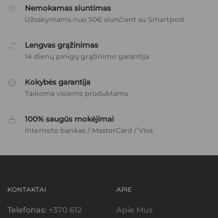
Nemokamas siuntimas
Užsakymams nuo 50€ siunčiant su Smartpost
Lengvas grąžinimas
14 dienų pinigų grąžinimo garantija
Kokybės garantija
Taikoma visiems produktams
100% saugūs mokėjimai
Interneto bankas / MasterCard / Visa
KONTAKTAI
APIE
Telefonas:
+370 612
Apie Mus