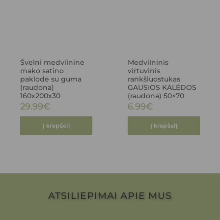
Švelni medvilninė
Medvilninis
mako satino
virtuvinis
paklodė su guma
rankšluostukas
(raudona)
GAUSIOS KALĖDOS
160x200x30
(raudona) 50×70
29.99
€
6.99
€
Į krepšelį
Į krepšelį
ATSILIEPIMAI APIE MUS