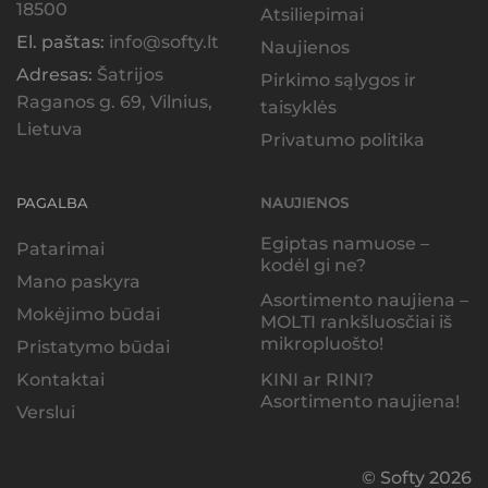
18500
Atsiliepimai
El. paštas:
info@softy.lt
Naujienos
Adresas:
Šatrijos
Pirkimo sąlygos ir
Raganos g. 69, Vilnius,
taisyklės
Lietuva
Privatumo politika
PAGALBA
NAUJIENOS
Egiptas namuose –
Patarimai
kodėl gi ne?
Mano paskyra
Asortimento naujiena –
Mokėjimo būdai
MOLTI rankšluosčiai iš
mikropluošto!
Pristatymo būdai
KINI ar RINI?
Kontaktai
Asortimento naujiena!
Verslui
© Softy 2026