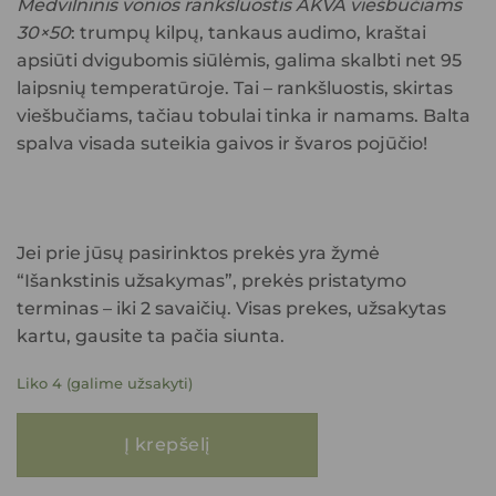
Medvilninis vonios rankšluostis AKVA viešbučiams
30×50
: trumpų kilpų, tankaus audimo, kraštai
apsiūti dvigubomis siūlėmis, galima skalbti net 95
laipsnių temperatūroje. Tai – rankšluostis, skirtas
viešbučiams, tačiau tobulai tinka ir namams. Balta
spalva visada suteikia gaivos ir švaros pojūčio!
Jei prie jūsų pasirinktos prekės yra žymė
“Išankstinis užsakymas”, prekės pristatymo
terminas – iki 2 savaičių. Visas prekes, užsakytas
kartu, gausite ta pačia siunta.
Liko 4 (galime užsakyti)
produkto kiekis: Medvilninis vonios rankšluostis viešbučiams AKVA 30x
Į krepšelį