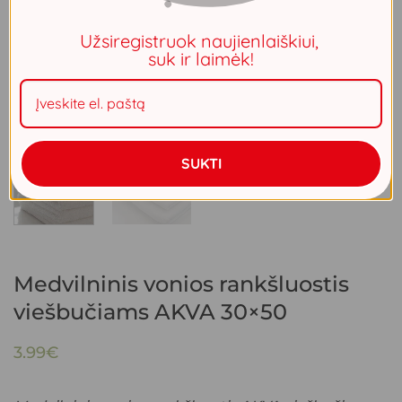
Užsiregistruok naujienlaiškiui,
suk ir laimėk!
SUKTI
Medvilninis vonios rankšluostis
viešbučiams AKVA 30×50
3.99
€