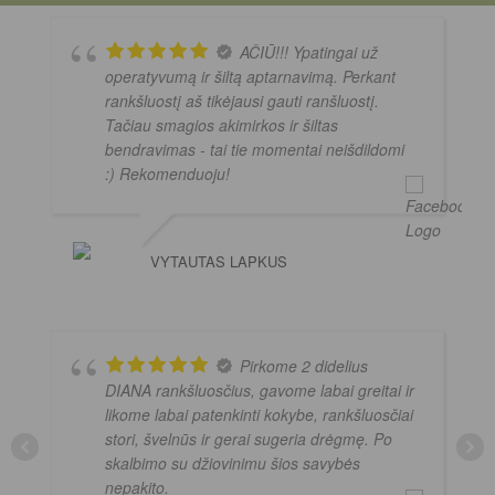
AČIŪ!!! Ypatingai už
operatyvumą ir šiltą aptarnavimą. Perkant
rankšluostį aš tikėjausi gauti ranšluostį.
Tačiau smagios akimirkos ir šiltas
bendravimas - tai tie momentai neišdildomi
:) Rekomenduoju!
VYTAUTAS LAPKUS
Pirkome 2 didelius
DIANA rankšluosčius, gavome labai greitai ir
likome labai patenkinti kokybe, rankšluosčiai
stori, švelnūs ir gerai sugeria drėgmę. Po
skalbimo su džiovinimu šios savybės
nepakito.