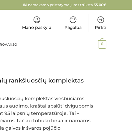
Iki nemokamo pristatymo jums trūksta
35.00
€
Mano paskyra
Pagalba
Pirkti
0
PROVANSO
inių rankšluosčių komplektas
rankšluosčių komplektas viešbučiams
aus audimo, kraštai apsiūti dvigubomis
et 95 laipsnių temperatūroje. Tai –
bučiams, tačiau tobulai tinka ir namams.
a gaivos ir švaros pojūčio!