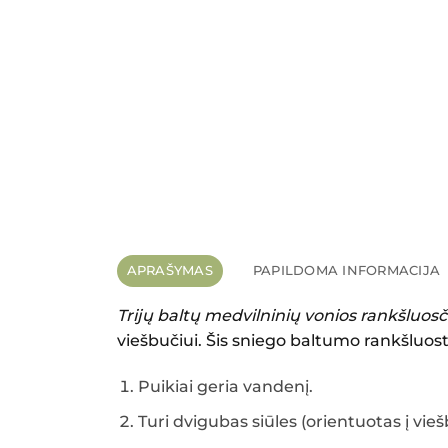
APRAŠYMAS
PAPILDOMA INFORMACIJA
Trijų baltų medvilninių vonios rankšluo
viešbučiui. Šis sniego baltumo rankšluos
Puikiai geria vandenį.
Turi dvigubas siūles (orientuotas į vie