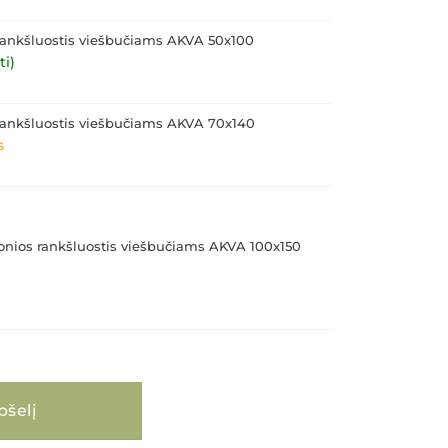
 rankšluostis viešbučiams AKVA 50x100
ti)
 rankšluostis viešbučiams AKVA 70x140
s
vonios rankšluostis viešbučiams AKVA 100x150
ilninių rankšluosčių komplektas viešbučiams AKVA
pšelį