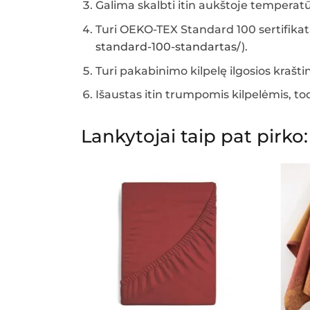
Galima skalbti itin aukštoje temperatū
Turi OEKO-TEX Standard 100 sertifikatą 
standard-100-standartas/
).
Turi pakabinimo kilpelę ilgosios krašti
Išaustas itin trumpomis kilpelėmis, to
Lankytojai taip pat pirko: