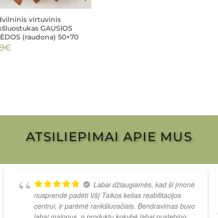
ilninis virtuvinis
kšluostukas GAUSIOS
ĖDOS (raudona) 50×70
9
€
ATSILIEPIMAI APIE MUS
Labai džiaugiamės, kad ši įmonė
nusprendė padėti VšĮ Taikos kelias reabilitacijos
centrui, ir parėmė rankšluosčiais. Bendravimas buvo
labai malonus, o produktų kokybė labai nustebino.