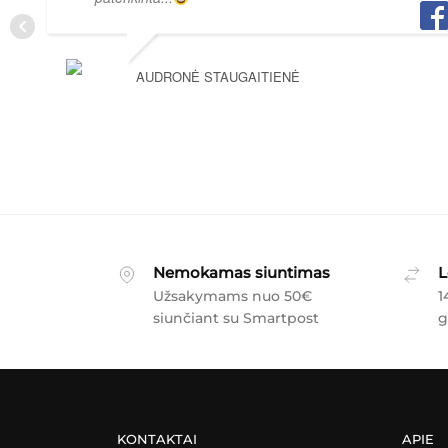
AUDRONĖ STAUGAITIENĖ
Nemokamas siuntimas
L
Užsakymams nuo 50€
1
siunčiant su Smartpost
g
KONTAKTAI
APIE