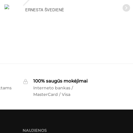
ERNESTA ŠVEDIENĖ
100% saugūs mokėjimai
ktams
Interneto bankas /
MasterCard / Visa
NAUJIENOS