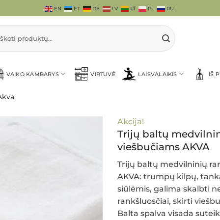
EN
ET
DE
LV
LT
PL
RU
i:
VAIKO KAMBARYS
VIRTUVĖ
LAISVALAIKIS
IŠ 
Akva
Akcija!
Trijų baltų medviln
viešbučiams AKVA
Trijų baltų medvilninių 
AKVA:
trumpų kilpų, tank
siūlėmis, galima skalbti n
rankšluosčiai, skirti vieš
Balta spalva visada suteiki