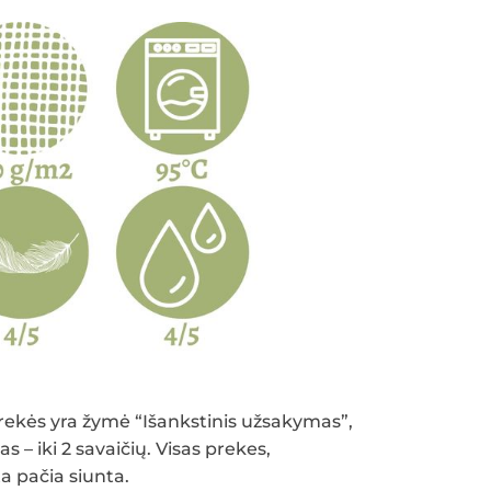
 prekės yra žymė “Išankstinis užsakymas”,
 – iki 2 savaičių. Visas prekes,
a pačia siunta.