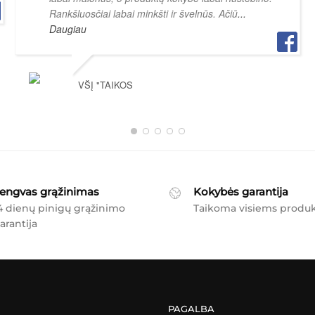
Rankšluosčiai labai minkšti ir švelnūs. Ačiū
...
Daugiau
VŠĮ "TAIKOS
engvas grąžinimas
Kokybės garantija
4 dienų pinigų grąžinimo
Taikoma visiems produ
arantija
PAGALBA