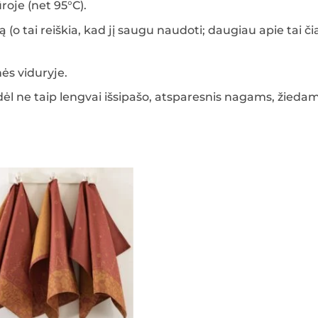
roje (net 95°C).
(o tai reiškia, kad jį saugu naudoti; daugiau apie tai či
nės viduryje.
dėl ne taip lengvai išsipašo, atsparesnis nagams, žiedam