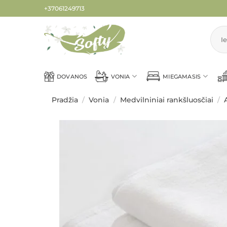
Skip
+37061249713
to
content
Ieškot
DOVANOS
VONIA
MIEGAMASIS
Pradžia
/
Vonia
/
Medvilniniai rankšluosčiai
/