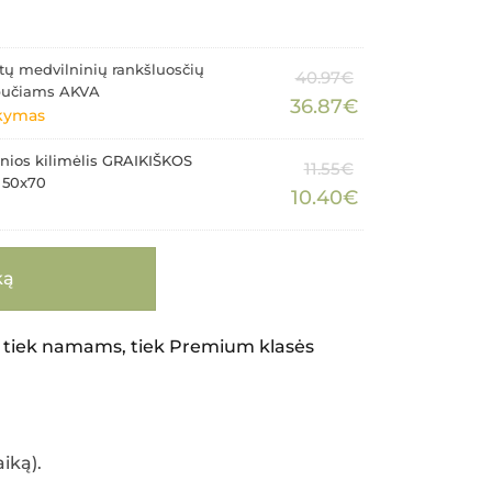
ltų medvilninių rankšluosčių
40.97
€
bučiams AKVA
36.87
€
akymas
onios kilimėlis GRAIKIŠKOS
Original
11.55
€
 50x70
price
Current
10.40
€
was:
price
11.55€.
is:
10.40€.
ką
 tiek namams, tiek Premium klasės
iką).