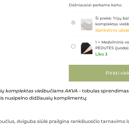
Dažniausiai perkama kartu:
Ši prekė:
Trijų ba
Trijų
komplektas vieš
baltų
Išankstinis užs
medvilninių
rankšluosčių
1
×
Medvilninis v
komplektas
Medvilninis
PĖDUTĖS (juoda)
viešbučiams
vonios
AKVA
Liko 3
kilimėlis
GRAIKIŠKOS
PĖDUTĖS
(juoda)
Pirkti vis
50x70
sčių komplektas viešbučiams AKVA
– tobulas sprendimas
tis nusipelno didžiausių komplimentų:
šbučius, dviguba siūlė prailgina rankšluosčio tarnavimo la