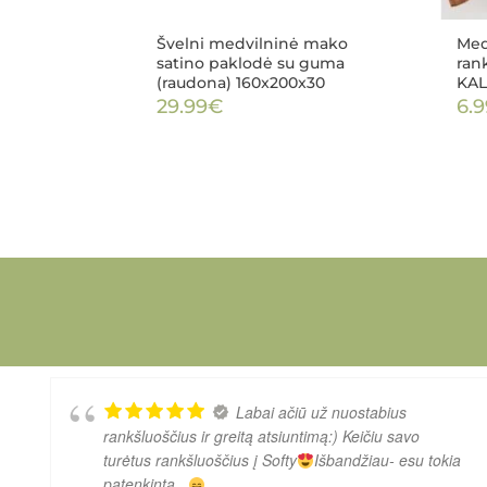
Švelni medvilninė mako
Medv
satino paklodė su guma
ran
(raudona) 160x200x30
KAL
29.99
€
6.9
Labai ačiū už nuostabius
rankšluoščius ir greitą atsiuntimą:) Keičiu savo
turėtus rankšluoščius į Softy
Išbandžiau- esu tokia
patenkinta...