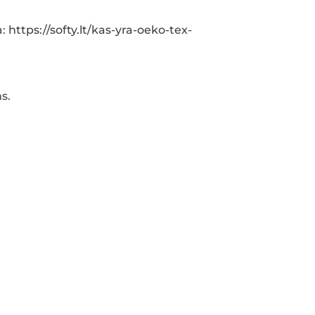
a:
https://softy.lt/kas-yra-oeko-tex-
s.