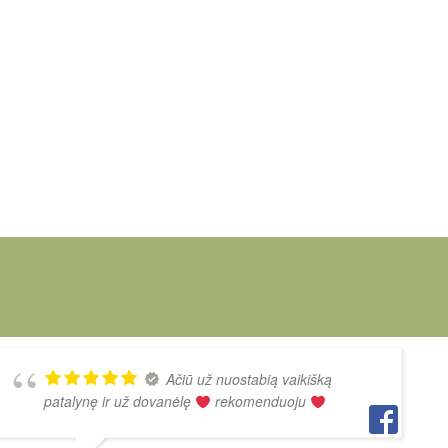
Ačiū už nuostabią vaikišką
patalynę ir už dovanėlę
rekomenduoju