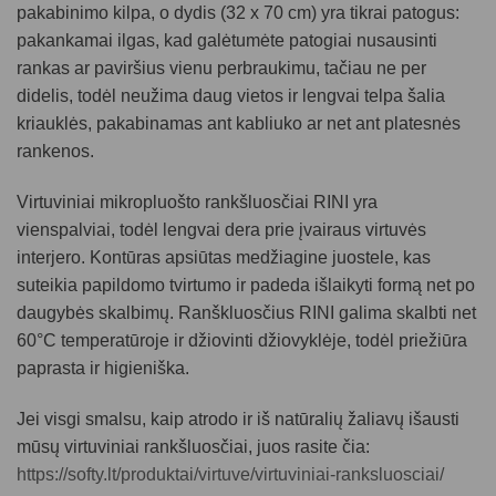
pakabinimo kilpa, o dydis (32 x 70 cm) yra tikrai patogus:
pakankamai ilgas, kad galėtumėte patogiai nusausinti
rankas ar paviršius vienu perbraukimu, tačiau ne per
didelis, todėl neužima daug vietos ir lengvai telpa šalia
kriauklės, pakabinamas ant kabliuko ar net ant platesnės
rankenos.
Virtuviniai mikropluošto rankšluosčiai RINI yra
vienspalviai, todėl lengvai dera prie įvairaus virtuvės
interjero. Kontūras apsiūtas medžiagine juostele, kas
suteikia papildomo tvirtumo ir padeda išlaikyti formą net po
daugybės skalbimų. Ranškluosčius RINI galima skalbti net
60°C temperatūroje ir džiovinti džiovyklėje, todėl priežiūra
paprasta ir higieniška.
Jei visgi smalsu, kaip atrodo ir iš natūralių žaliavų išausti
mūsų
virtuviniai rankšluosčiai
, juos rasite čia:
https://softy.lt/produktai/virtuve/virtuviniai-ranksluosciai/