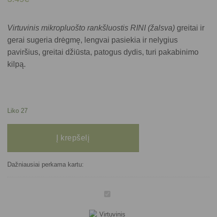
Virtuvinis mikropluošto rankšluostis RINI (žalsva)
greitai ir
gerai sugeria drėgmę, lengvai pasiekia ir nelygius
paviršius, greitai džiūsta, patogus dydis, turi pakabinimo
kilpą.
Liko 27
produkto kiekis: Virtuvinis mikropluošto rankšluostis RINI (žalsva)
Į krepšelį
Dažniausiai perkama kartu:
Virtuvinis
mikropluošto
rankšluostis