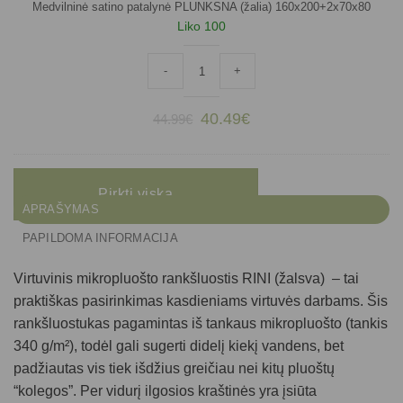
Medvilninė satino patalynė PLUNKSNA (žalia) 160x200+2x70x80
Liko 100
produkto kiekis: Medvilninė satino patal
-
+
Original
Current
40.49
€
44.99
€
price
price
was:
is:
44.99€.
40.49€.
Pirkti viską
APRAŠYMAS
PAPILDOMA INFORMACIJA
Virtuvinis mikropluošto rankšluostis RINI (žalsva)
– tai
praktiškas pasirinkimas kasdieniams virtuvės darbams. Šis
rankšluostukas pagamintas iš tankaus mikropluošto (tankis
340 g/m²), todėl gali sugerti didelį kiekį vandens, bet
padžiautas vis tiek išdžius greičiau nei kitų pluoštų
“kolegos”. Per vidurį ilgosios kraštinės yra įsiūta