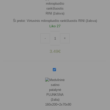
RINI
(žalsva)
Ši prekė:
Virtuvinis mikropluošto rankšluostis RINI (žalsva)
Liko 27
produkto kiekis: Virtuvinis mikropluošto ra
-
+
3.49
€
Medvilninė
satino
patalynė
PLUNKSNA
(žalia)
160x200+2x70x80