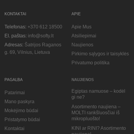
KONTAKTAI
APIE
Telefonas:
+370 612 18500
Apie Mus
El. paštas:
info@softy.lt
Atsiliepimai
Adresas:
Šatrijos Raganos
Naujienos
g. 69, Vilnius, Lietuva
Pirkimo sąlygos ir taisyklės
Privatumo politika
PAGALBA
NAUJIENOS
Egiptas namuose – kodėl
Patarimai
gi ne?
Mano paskyra
Asortimento naujiena –
Mokėjimo būdai
MOLTI rankšluosčiai iš
mikropluošto!
Pristatymo būdai
KINI ar RINI? Asortimento
Kontaktai