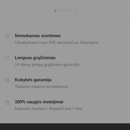
Nemokamas siuntimas
Užsakymams nuo 50€ siunčiant su Smartpost
Lengvas grąžinimas
14 dienų pinigų grąžinimo garantija
Kokybės garantija
Taikoma visiems produktams
100% saugūs mokėjimai
Interneto bankas / MasterCard / Visa