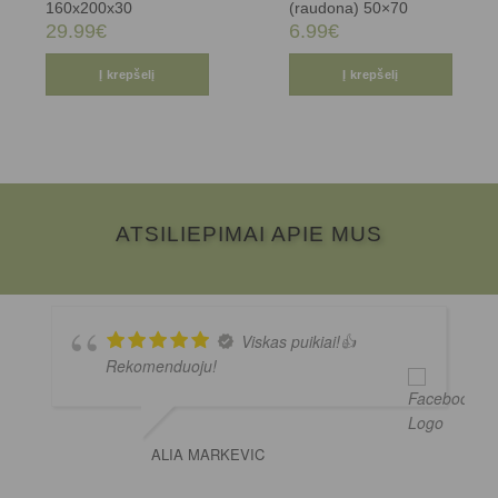
160x200x30
(raudona) 50×70
29.99
€
6.99
€
Į krepšelį
Į krepšelį
ATSILIEPIMAI APIE MUS
Viskas puikiai!👍
Rekomenduoju!
ALIA MARKEVIC