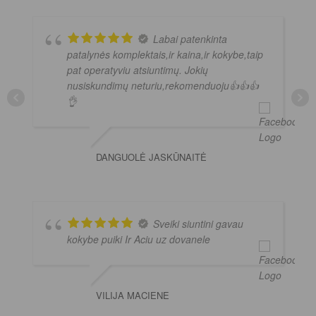
Labai patenkinta
patalynės komplektais,ir kaina,ir kokybe,taip
pat operatyviu atsiuntimų. Jokių
nusiskundimų neturiu,rekomenduoju👍👍👍
👌
DANGUOLĖ JASKŪNAITĖ
Sveiki siuntini gavau
kokybe puiki Ir Aciu uz dovanele
VILIJA MACIENE