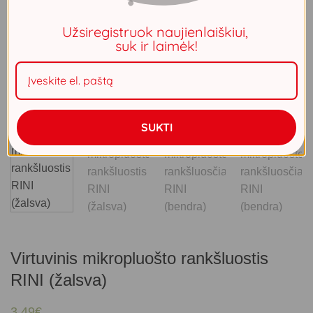
Užsiregistruok naujienlaiškiui,
suk ir laimėk!
SUKTI
Virtuvinis mikropluošto rankšluostis
RINI (žalsva)
3.49
€