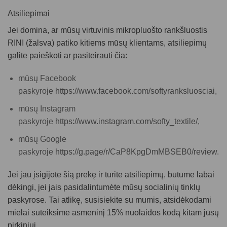
Atsiliepimai
Jei domina, ar mūsų
virtuvinis mikropluošto rankšluostis
RINI (žalsva)
patiko kitiems mūsų klientams, atsiliepimų
galite paieškoti ar pasiteirauti čia:
mūsų Facebook
paskyroje
https://www.facebook.com/softyranksluosciai
,
mūsų Instagram
paskyroje
https://www.instagram.com/softy_textile/
,
mūsų Google
paskyroje
https://g.page/r/CaP8KpgDmMBSEB0/review
.
Jei jau įsigijote šią prekę ir turite atsiliepimų, būtume labai
dėkingi, jei jais pasidalintumėte mūsų socialinių tinklų
paskyrose. Tai atlikę, susisiekite su mumis, atsidėkodami
mielai suteiksime asmeninį 15% nuolaidos kodą kitam jūsų
pirkiniui.