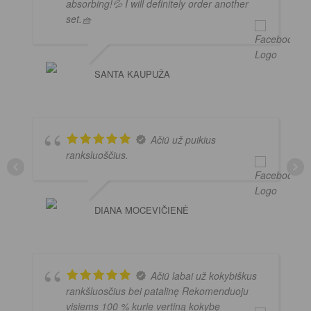
absorbing!💦 I will definitely order another
set.🧺
SANTA KAUPUŽA
Ačiū už puikius
ranksluoščius.
DIANA MOCEVIČIENĖ
Ačiū labai už kokybiškus
rankšluosčius bei patalinę Rekomenduoju
visiems 100 % kurie vertiną kokybę