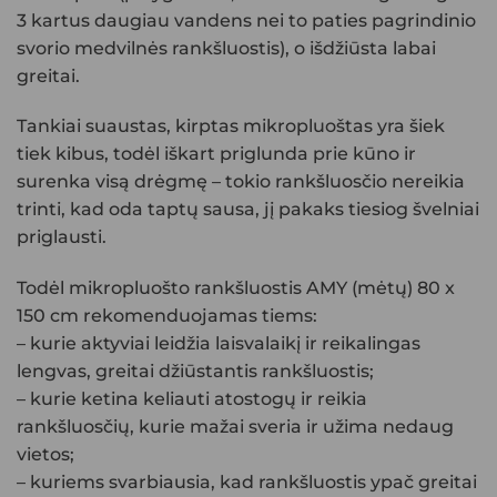
3 kartus daugiau vandens nei to paties pagrindinio
svorio medvilnės rankšluostis), o išdžiūsta labai
greitai.
Tankiai suaustas, kirptas mikropluoštas yra šiek
tiek kibus, todėl iškart priglunda prie kūno ir
surenka visą drėgmę – tokio rankšluosčio nereikia
trinti, kad oda taptų sausa, jį pakaks tiesiog švelniai
priglausti.
Todėl mikropluošto rankšluostis AMY (mėtų) 80 x
150 cm rekomenduojamas tiems:
– kurie aktyviai leidžia laisvalaikį ir reikalingas
lengvas, greitai džiūstantis rankšluostis;
– kurie ketina keliauti atostogų ir reikia
rankšluosčių, kurie mažai sveria ir užima nedaug
vietos;
– kuriems svarbiausia, kad rankšluostis ypač greitai