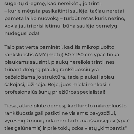
sugertų drėgmę, kad nereikėtų jo trinti;
– kurie mėgsta pasikaitinti saulėje, tačiau neretai
pameta laiko nuovoką – turbūt retas kuris nežino,
kokia jautri prisilietimui būna saulėje pernelyg
nudegusi oda!
Taip pat verta paminėti, kad šis mikropluošto
rankšluostis AMY (mėtų) 80 x 150 cm ypač tinka
plaukams sausinti, plaukų nereikės trinti, nes
trinant drėgną plauką rankšluosčiu yra
pažeidžiama jo struktūra, tada plaukai labiau
šakojasi, lūžinėja. Beje, juos mielai renkasi ir
profesionalūs šunų priežiūros specialistai!
Tiesa, atkreipkite dėmesį, kad kirpto mikropluošto
rankšluostis gali patikti ne visiems: pavyzdžiui,
vyresnių žmonių oda neretai būna išsausėjusi (ypač
ties galūnėmis) ir prie tokių odos vietų „kimbantis“