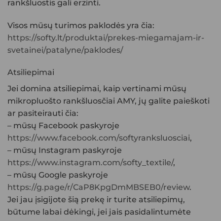
rankšluostis gali erzinti.
Visos mūsų turimos paklodės yra čia:
https://softy.lt/produktai/prekes-miegamajam-ir-
svetainei/patalyne/paklodes/
Atsiliepimai
Jei domina atsiliepimai, kaip vertinami mūsų
mikropluošto rankšluosčiai
AMY, jų galite paieškoti
ar pasiteirauti čia:
– mūsų Facebook paskyroje
https://www.facebook.com/softyranksluosciai
,
– mūsų Instagram paskyroje
https://www.instagram.com/softy_textile/
,
– mūsų Google paskyroje
https://g.page/r/CaP8KpgDmMBSEB0/review
.
Jei jau įsigijote šią prekę ir turite atsiliepimų,
būtume labai dėkingi, jei jais pasidalintumėte