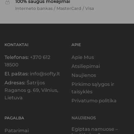
100% saugūs mokėjimai
Interneto bankas / MasterCard / Visa
KONTAKTAI
APIE
Telefonas:
+370 612
Apie Mus
18500
Atsiliepimai
El. paštas:
info@softy.lt
Naujienos
Adresas:
Šatrijos
Pirkimo sąlygos ir
Raganos g. 69, Vilnius,
taisyklės
Lietuva
Privatumo politika
PAGALBA
NAUJIENOS
Egiptas namuose –
Patarimai