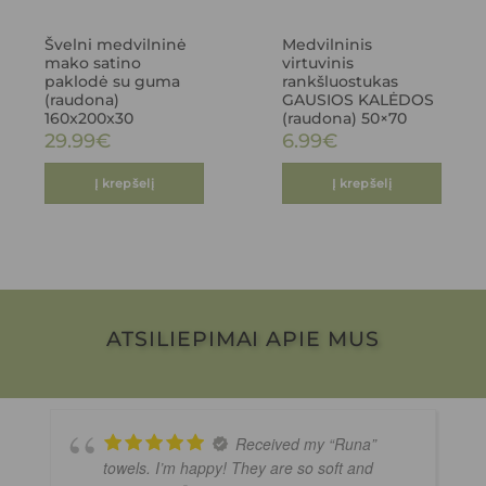
Švelni medvilninė
Medvilninis
mako satino
virtuvinis
paklodė su guma
rankšluostukas
(raudona)
GAUSIOS KALĖDOS
160x200x30
(raudona) 50×70
29.99
€
6.99
€
Į krepšelį
Į krepšelį
ATSILIEPIMAI APIE MUS
Received my “Runa”
towels. I’m happy! They are so soft and