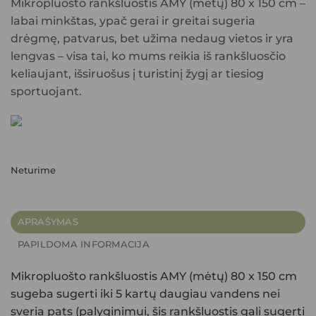
Mikropluošto rankšluostis AMY (mėtų) 80 x 150 cm –
labai minkštas, ypač gerai ir greitai sugeria
drėgmę, patvarus, bet užima nedaug vietos ir yra
lengvas – visa tai, ko mums reikia iš rankšluosčio
keliaujant, išsiruošus į turistinį žygį ar tiesiog
sportuojant.
Neturime
APRAŠYMAS
PAPILDOMA INFORMACIJA
Mikropluošto rankšluostis AMY (mėtų) 80 x 150 cm
sugeba sugerti iki 5 kartų daugiau vandens nei
sveria pats (palyginimui, šis rankšluostis gali sugerti