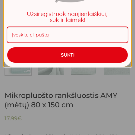
Užsiregistruok naujienlaiškiui,
suk ir laimėk!
SUKTI
Mikropluošto rankšluostis AMY
(mėtų) 80 x 150 cm
17.99
€